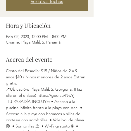
Ver otras fechas
Hora y Ubicación
Feb 02, 2023, 12:00 PM – 8:00 PM
Chame, Playa Malibú, Panamá
Acerca del evento
Costo del Pasadía: $15 / Niños de 2 a 9 
años $10 / Niños menores de 2 años Entran 
gratis.
📍Ubicación: Playa Malibú, Gorgona. (Haz 
clic en el enlace) https://goo.su/Nw9j
 TU PASADÍA INCLUYE: • Acceso a la 
piscina infinita frente a la playa con bar.  • 
Acceso a la playa con hamacas y sillas de 
cortesía con sombrillas. • Voleibol de playa 
🏐  • Sombrillas ⛱  • Wi-Fi gratuito 🌐  • 