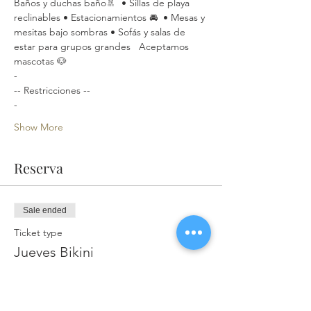
Baños y duchas baño🚿  • Sillas de playa 
reclinables • Estacionamientos 🚘  • Mesas y 
mesitas bajo sombras • Sofás y salas de 
estar para grupos grandes   Aceptamos 
mascotas 🐶
-
-- Restricciones --
-
Show More
Reserva
Sale ended
Ticket type
Jueves Bikini
More info
Price