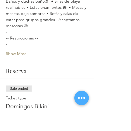
Baños y duchas baño🚿  • Sillas de playa 
reclinables • Estacionamientos 🚘  • Mesas y 
mesitas bajo sombras • Sofás y salas de 
estar para grupos grandes   Aceptamos 
mascotas 🐶
-
-- Restricciones --
-
Show More
Reserva
Sale ended
Ticket type
Domingos Bikini
More info
Price