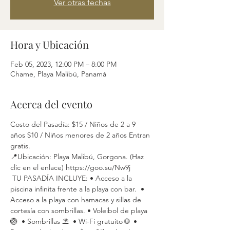
Ver otras fechas
Hora y Ubicación
Feb 05, 2023, 12:00 PM – 8:00 PM
Chame, Playa Malibú, Panamá
Acerca del evento
Costo del Pasadía: $15 / Niños de 2 a 9 
años $10 / Niños menores de 2 años Entran 
gratis.
📍Ubicación: Playa Malibú, Gorgona. (Haz 
clic en el enlace) https://goo.su/Nw9j
 TU PASADÍA INCLUYE: • Acceso a la 
piscina infinita frente a la playa con bar.  • 
Acceso a la playa con hamacas y sillas de 
cortesía con sombrillas. • Voleibol de playa 
🏐  • Sombrillas ⛱  • Wi-Fi gratuito 🌐  • 